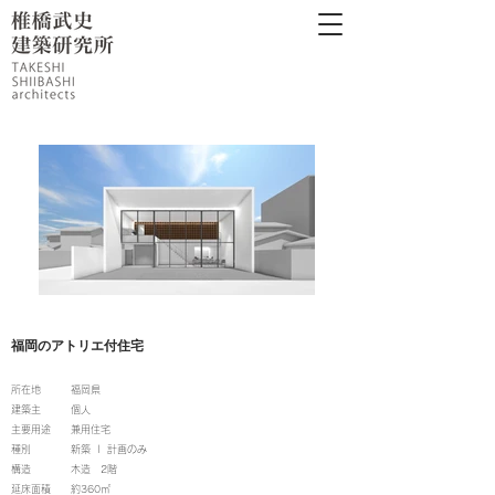
福岡のアトリエ付住宅
所在地 福岡県
建築主 個人
主要用途 兼用住宅
種別 新築 | 計画のみ
構造 木造 2階
延床面積 約360㎡